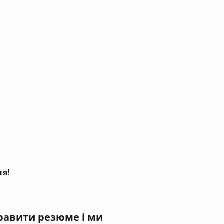
ня!
правити резюме і ми