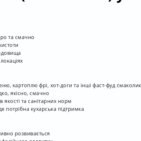
ро та смачно
чистоти
редовища
локаціях
еню, картоплю фрі, хот-доги та інші фаст-фуд смаколи
ко, якісно, смачно
в якості та санітарних норм
де потрібна кухарська підтримка
ктивно розвивається