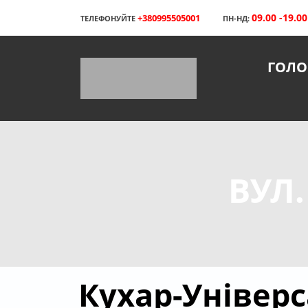
09.00 -19.00
+380995505001
ТЕЛЕФОНУЙТЕ
ПН-НД:
ГОЛО
ВУЛ.
Кухар-Універс