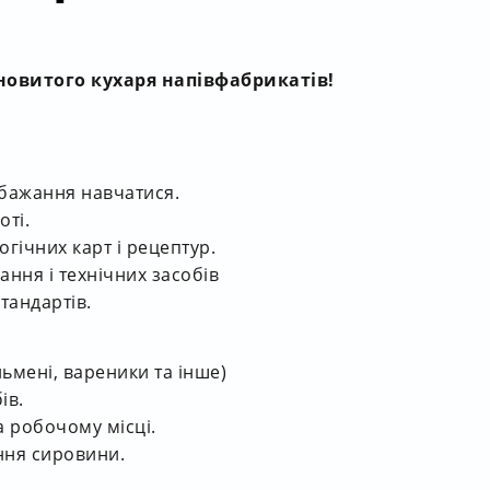
овитого кухаря напівфабрикатів!
 бажання навчатися.
оті.
гічних карт і рецептур.
ання і технічних засобів
тандартів.
ьмені, вареники та інше)
ів.
а робочому місці.
ння сировини.