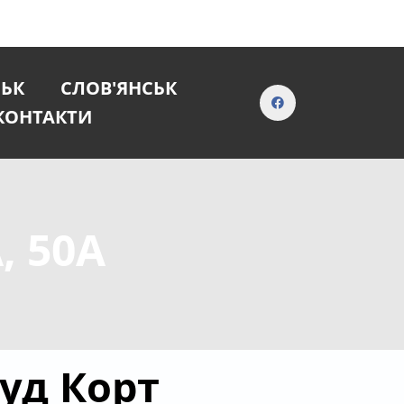
СЬК
СЛОВ'ЯНСЬК
КОНТАКТИ
, 50А
Фуд Корт