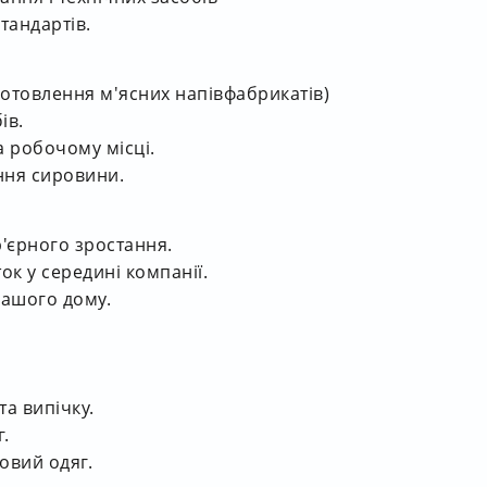
тандартів.
готовлення м'ясних напівфабрикатів)
ів.
а робочому місці.
ння сировини.
р'єрного зростання.
к у середині компанії.
вашого дому.
та випічку.
г.
овий одяг.