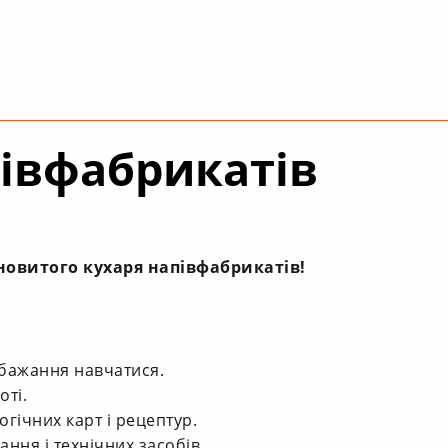
івфабрикатів
овитого кухаря напівфабрикатів!
 бажання навчатися.
оті.
гічних карт і рецептур.
ання і технічних засобів