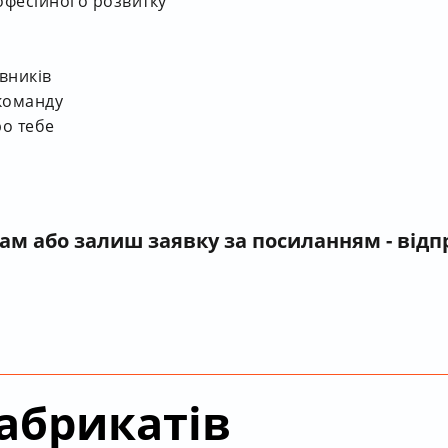
офесійного розвитку
авників
 команду
о тебе
нам
або залиш заявку за посиланням - від
абрикатів