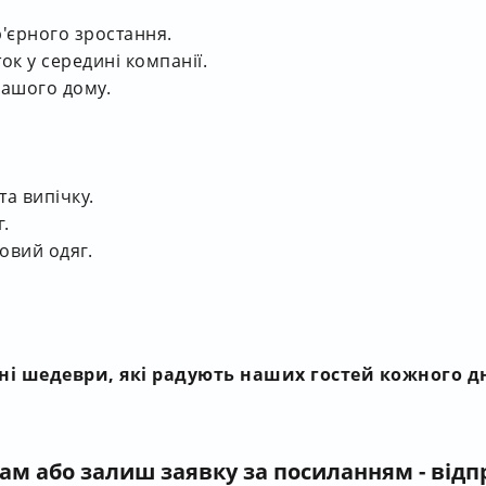
р'єрного зростання.
к у середині компанії.
вашого дому.
та випічку.
г.
овий одяг.
рні шедеври, які радують наших гостей кожного д
нам
або залиш заявку за посиланням - від