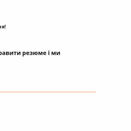
ня!
правити резюме і ми